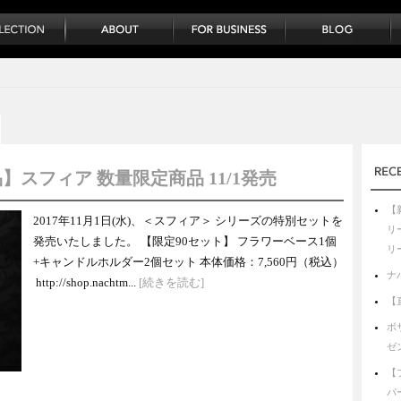
】スフィア 数量限定商品 11/1発売
【
2017年11月1日(水)、＜スフィア＞ シリーズの特別セットを
リ
発売いたしました。 【限定90セット】 フラワーベース1個
リ
+キャンドルホルダー2個セット 本体価格：7,560円（税込）
ナ
http://shop.nachtm...
[続きを読む]
【
ボ
ゼ
【
パ