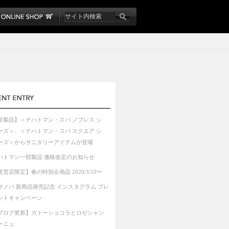
新製品】＜ナハトマン・スパ ノブレス シ
ーズ＞、＜ナハトマン・スパ スクエア シ
ーズ＞からサニタリーアイテムが登場
ハトマン⼀部製品 価格改定のお知らせ
直営店限定】春の特別企画品 2020/3/10〜
サノバ 新商品発売記念 インスタグラム プレ
ントキャンペーン
ブログ更新】ガトーショコラとロゼシャン
ーニュ