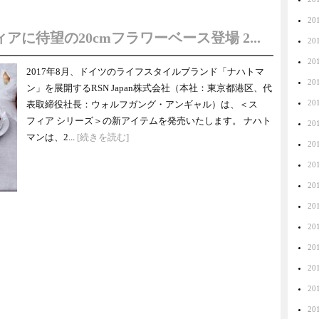
20
に待望の20cmフラワーベース登場 2...
20
20
2017年8月、ドイツのライフスタイルブランド「ナハトマ
20
ン」を展開するRSN Japan株式会社（本社：東京都港区、代
20
表取締役社長：ウォルフガング・アンギャル）は、＜ス
フィア シリーズ＞の新アイテムを発売いたします。 ナハト
20
マンは、2...
[続きを読む]
20
20
20
20
20
20
20
20
20