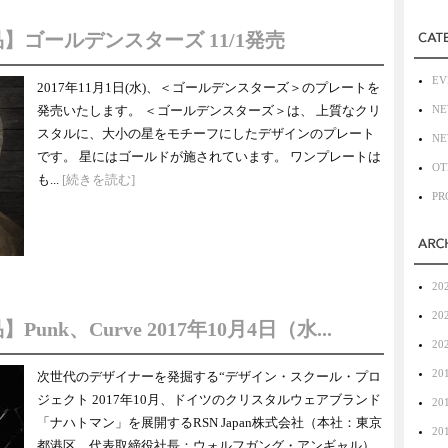
】ゴールデンスターズ 11/1発売
EV
2017年11月1日(水)、＜ゴールデンスターズ＞のプレートを
発売いたします。 ＜ゴールデンスターズ＞は、 上質なクリ
NE
スタルに、大小の星をモチーフにしたデザインのプレート
NE
です。 星にはゴールドが施されています。 ワンプレートは
OT
も...
[続きを読む]
PR
20
20
Punk、Curve 2017年10月4日（水...
20
20
次世代のデザイナーを発掘する“デザイン・スクール・プロ
ジェクト 2017年10月、ドイツのクリスタルウェアブランド
20
「ナハトマン」を展開するRSN Japan株式会社（本社：東京
20
都港区、代表取締役社長：ウォルフガング・アンギャル）