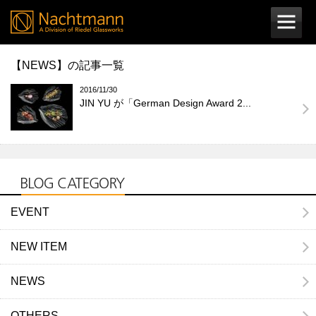
【NEWS】の記事一覧
2016/11/30
JIN YU が「German Design Award 2...
EVENT
NEW ITEM
NEWS
OTHERS