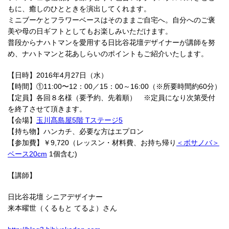
もに、癒しのひとときを演出してくれます。
ミニブーケとフラワーベースはそのままご自宅へ。自分へのご褒
美や母の日ギフトとしてもお楽しみいただけます。
普段からナハトマンを愛用する日比谷花壇デザイナーが講師を努
め、ナハトマンと花あしらいのポイントもご紹介いたします。
【日時】2016年4月27日（水）
【時間】①11:00〜12：00／15：00～16:00（※所要時間約60分）
【定員】各回８名様（要予約、先着順） ※定員になり次第受付
を終了させて頂きます。
【会場】
玉川髙島屋5階 Tステージ5
【持ち物】ハンカチ、必要な方はエプロン
【参加費】￥9,720（レッスン・材料費、お持ち帰り
＜ボサノバ＞
ベース20cm
1個含む)
【講師】
日比谷花壇 シニアデザイナー
来本曜世（くるもと てるよ）さん